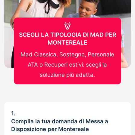
SCEGLI LA TIPOLOGIA DI MAD PER
MONTEREALE
Mad Classica, Sostegno, Personale
ATA o Recuperi estivi: scegli la
soluzione più adatta.
1.
Compila la tua domanda di Messa a
Disposizione per Montereale