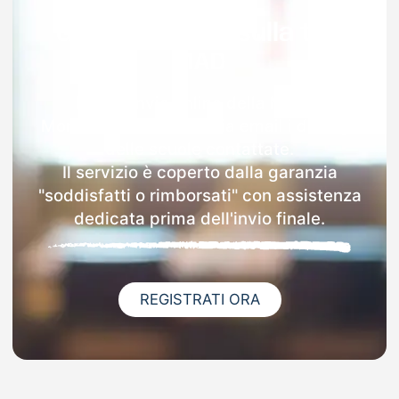
Garanzia 100% sulla tua
MAD
Dopo l'invio online della MAD a
Montereale riceverai via email i dettagli
delle scuole contattate.
Il servizio è coperto dalla garanzia
"soddisfatti o rimborsati" con assistenza
dedicata prima dell'invio finale.
REGISTRATI ORA