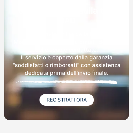
Garanzia 100% sulla tua
MAD
Dopo l'invio online della MAD a
Montichiari riceverai via email i dettagli
delle scuole contattate.
Il servizio è coperto dalla garanzia
"soddisfatti o rimborsati" con assistenza
dedicata prima dell'invio finale.
REGISTRATI ORA