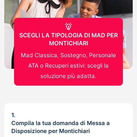
SCEGLI LA TIPOLOGIA DI MAD PER
MONTICHIARI
Mad Classica, Sostegno, Personale
ATA o Recuperi estivi: scegli la
soluzione più adatta.
1.
Compila la tua domanda di Messa a
Disposizione per Montichiari