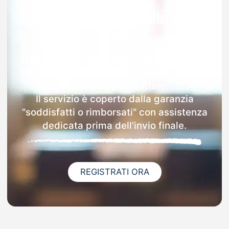
Garanzia 100% sulla tua
MAD
Dopo l'invio online della MAD a Montorio
Nei Frentani riceverai via email i dettagli
delle scuole contattate.
Il servizio è coperto dalla garanzia
"soddisfatti o rimborsati" con assistenza
dedicata prima dell'invio finale.
REGISTRATI ORA