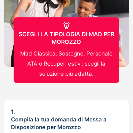
SCEGLI LA TIPOLOGIA DI MAD PER
MOROZZO
Mad Classica, Sostegno, Personale
ATA o Recuperi estivi: scegli la
soluzione più adatta.
1.
Compila la tua domanda di Messa a
Disposizione per Morozzo