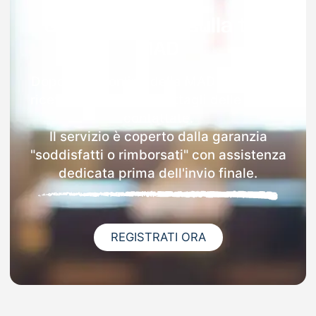
Garanzia 100% sulla tua
MAD
Dopo l'invio online della MAD a Morozzo
riceverai via email i dettagli delle scuole
contattate.
Il servizio è coperto dalla garanzia
"soddisfatti o rimborsati" con assistenza
dedicata prima dell'invio finale.
REGISTRATI ORA