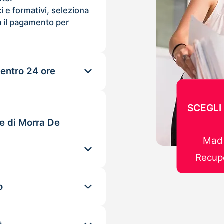
ci e formativi, seleziona
 il pagamento per
 entro 24 ore
SCEGLI
le di Morra De
Mad 
Recupe
o