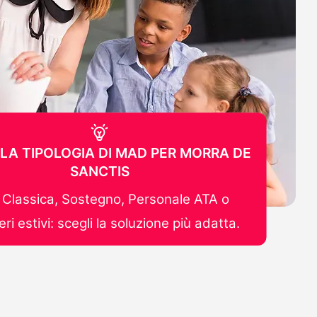
 LA TIPOLOGIA DI MAD PER MORRA DE
SANCTIS
Classica, Sostegno, Personale ATA o
ri estivi: scegli la soluzione più adatta.