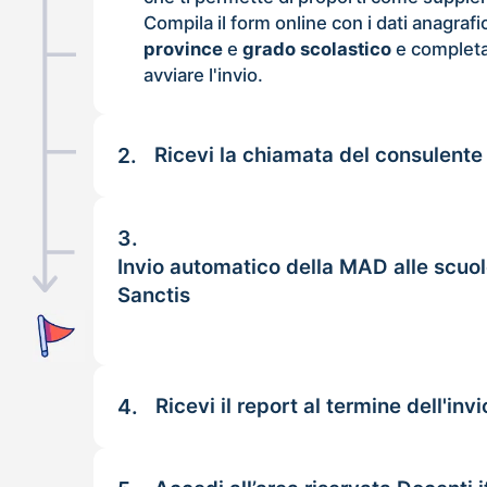
Compila il form online con i dati anagrafi
province
e
grado scolastico
e completa
avviare l'invio.
2.
Ricevi la chiamata del consulente
3.
Invio automatico della MAD alle scuo
Sanctis
4.
Ricevi il report al termine dell'invi