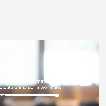
MAD
li delle scuole contattate.
icata prima dell'invio finale.