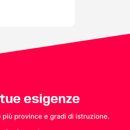
 tue esigenze
 più province e gradi di istruzione.