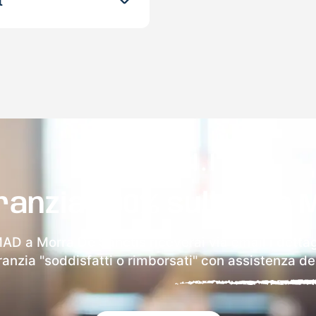
t
ranzia 100% sulla tua 
MAD a Morra De Sanctis riceverai via email i dettag
aranzia "soddisfatti o rimborsati" con assistenza ded