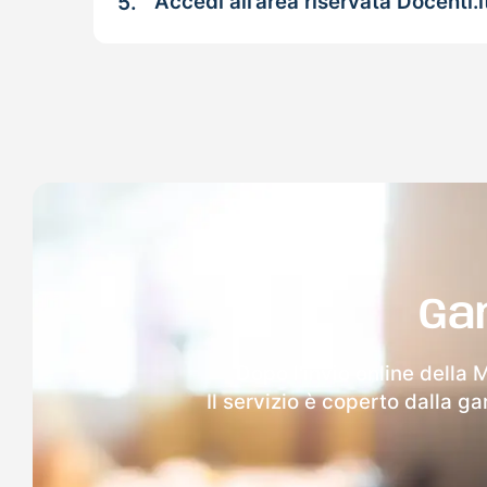
5.
Accedi all’area riservata Docenti.i
Ga
Dopo l'invio online della 
Il servizio è coperto dalla g