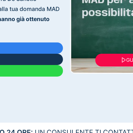
ti alla tua domanda MAD
 hanno già ottenuto
GU
 24 ORE:
UN CONSULENTE TI CONTAT