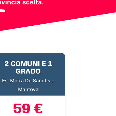
ovincia scelta.
2 COMUNI E 1
GRADO
Es. Morra De Sanctis +
Mantova
59 €