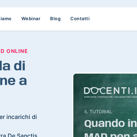
siamo
Webinar
Blog
Contatti
AD ONLINE
a di
ne a
r incarichi di
orra De Sanctis