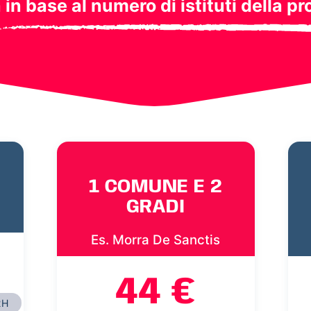
a in base al numero di istituti della pr
1 COMUNE E 2
GRADI
Es. Morra De Sanctis
44 €
2H