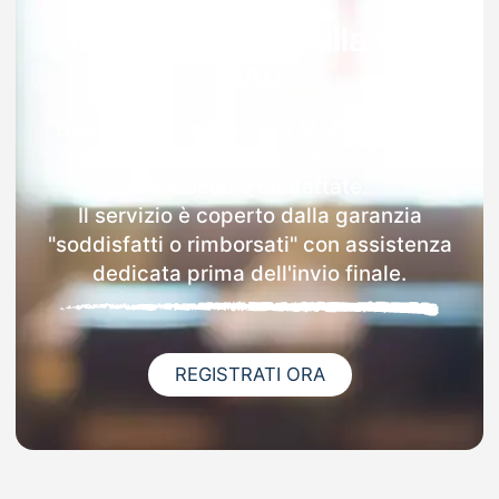
Garanzia 100% sulla tua
MAD
Dopo l'invio online della MAD a Nocera
Superiore riceverai via email i dettagli
delle scuole contattate.
Il servizio è coperto dalla garanzia
"soddisfatti o rimborsati" con assistenza
dedicata prima dell'invio finale.
REGISTRATI ORA