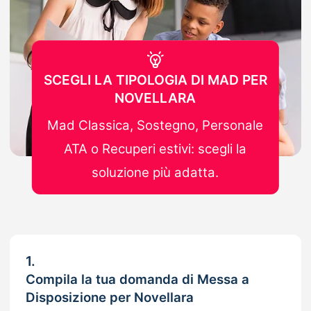
SCEGLI LA TIPOLOGIA DI MAD PER
NOVELLARA
Mad Classica, Sostegno, Personale
ATA o Recuperi estivi: scegli la
soluzione più adatta.
1.
Compila la tua domanda di Messa a
Disposizione per Novellara