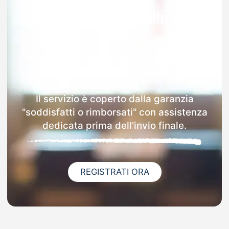
Garanzia 100% sulla tua
MAD
Dopo l'invio online della MAD a Novellara
riceverai via email i dettagli delle scuole
contattate.
Il servizio è coperto dalla garanzia
"soddisfatti o rimborsati" con assistenza
dedicata prima dell'invio finale.
REGISTRATI ORA