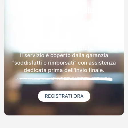
Garanzia 100% sulla tua
MAD
Dopo l'invio online della MAD a Olgiate
Comasco riceverai via email i dettagli
delle scuole contattate.
Il servizio è coperto dalla garanzia
"soddisfatti o rimborsati" con assistenza
dedicata prima dell'invio finale.
REGISTRATI ORA