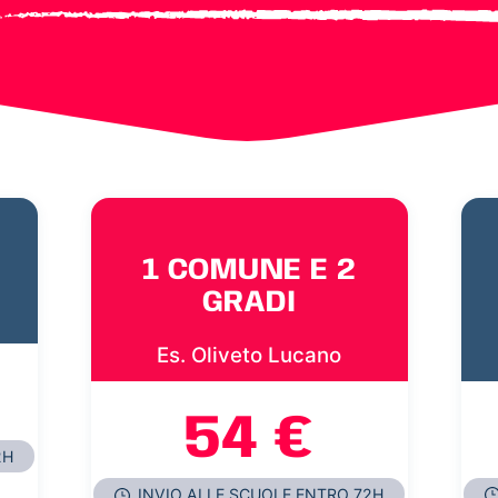
1 COMUNE E 2
GRADI
Es. Oliveto Lucano
54 €
2H
INVIO ALLE SCUOLE ENTRO 72H