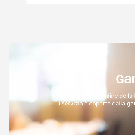
Ga
Dopo l'invio online della
Il servizio è coperto dalla g