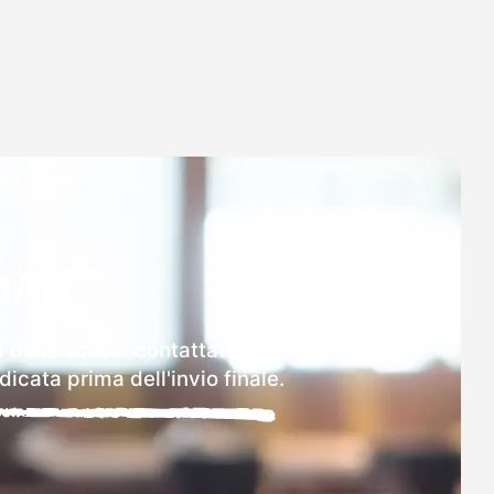
MAD
i delle scuole contattate.
icata prima dell'invio finale.