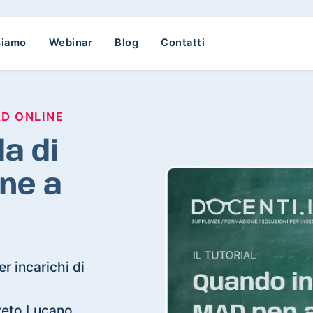
siamo
Webinar
Blog
Contatti
AD ONLINE
a di
ne a
r incarichi di
iveto Lucano