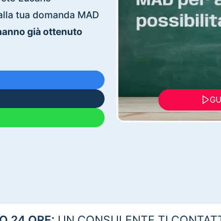
ti alla tua domanda MAD
 hanno già ottenuto
GU
 24 ORE:
UN CONSULENTE TI CONTAT