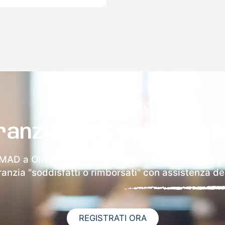
ranzia 100% sulla tua 
 MAD a Oliveto Lucano riceverai via email i dettagl
aranzia "soddisfatti o rimborsati" con assistenza ded
REGISTRATI ORA