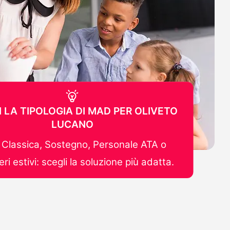
I LA TIPOLOGIA DI MAD PER OLIVETO
LUCANO
Classica, Sostegno, Personale ATA o
ri estivi: scegli la soluzione più adatta.