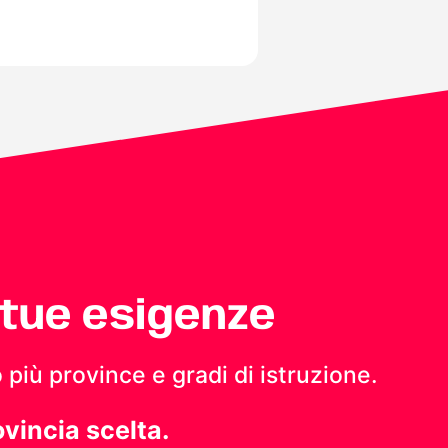
 tue esigenze
 più province e gradi di istruzione.
ovincia scelta.