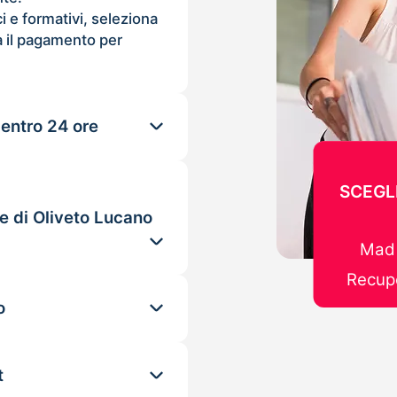
ci e formativi, seleziona
 il pagamento per
 entro 24 ore
SCEGL
e di Oliveto Lucano
Mad 
Recupe
o
t