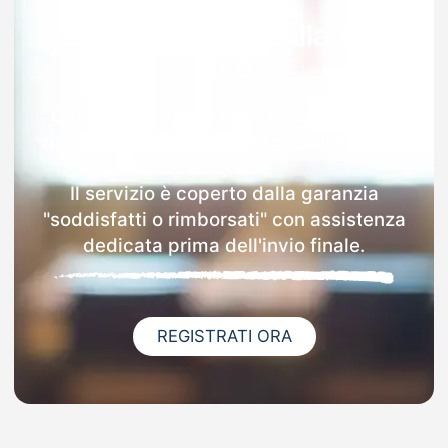
Garanzia 100% sulla tua
MAD
Dopo l'invio online della MAD a Ortueri
riceverai via email i dettagli delle scuole
contattate.
Il servizio è coperto dalla garanzia
"soddisfatti o rimborsati" con assistenza
dedicata prima dell'invio finale.
REGISTRATI ORA