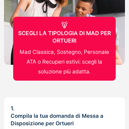
SCEGLI LA TIPOLOGIA DI MAD PER
ORTUERI
Mad Classica, Sostegno, Personale
ATA o Recuperi estivi: scegli la
soluzione più adatta.
1.
Compila la tua domanda di Messa a
Disposizione per Ortueri