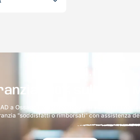
t
ranzia 100% sulla tua 
MAD a Ossago Lodigiano riceverai via email i dettag
aranzia "soddisfatti o rimborsati" con assistenza ded