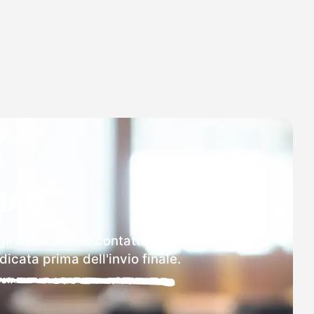
MAD
li delle scuole contattate.
icata prima dell'invio finale.