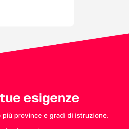
 tue esigenze
 più province e gradi di istruzione.