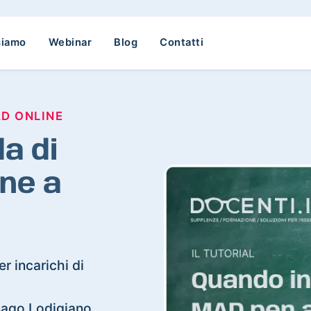
siamo
Webinar
Blog
Contatti
AD ONLINE
a di
ne a
r incarichi di
ssago Lodigiano