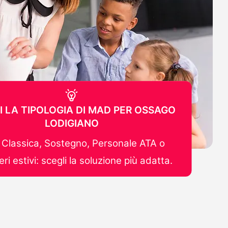
I LA TIPOLOGIA DI MAD PER OSSAGO
LODIGIANO
Classica, Sostegno, Personale ATA o
ri estivi: scegli la soluzione più adatta.