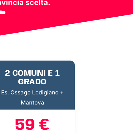
ovincia scelta.
2 COMUNI E 1
GRADO
Es. Ossago Lodigiano +
Mantova
59 €