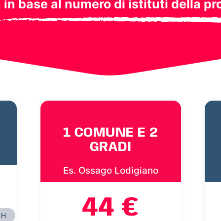
a in base al numero di istituti della pr
1 COMUNE E 2
GRADI
Es. Ossago Lodigiano
44 €
2H