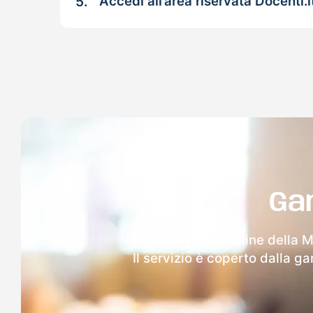
5.
Accedi all’area riservata Docenti.i
Ga
Dopo l'invio online della 
Il servizio è coperto dalla g