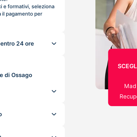
ci e formativi, seleziona
 il pagamento per
 entro 24 ore
SCEGL
le di Ossago
Mad 
Recupe
o