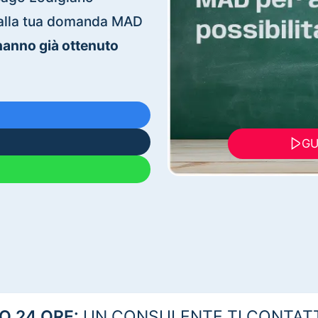
ti alla tua domanda MAD
 hanno già ottenuto
GU
 24 ORE:
UN CONSULENTE TI CONTAT