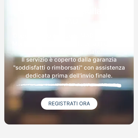
Garanzia 100% sulla tua
MAD
Dopo l'invio online della MAD a Palma Di
Montechiaro riceverai via email i dettagli
delle scuole contattate.
Il servizio è coperto dalla garanzia
"soddisfatti o rimborsati" con assistenza
dedicata prima dell'invio finale.
REGISTRATI ORA