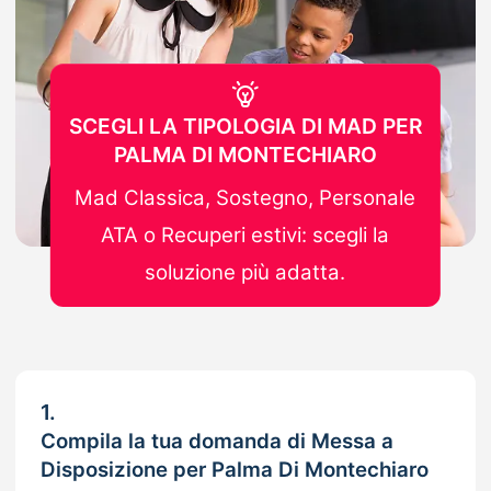
SCEGLI LA TIPOLOGIA DI MAD PER
PALMA DI MONTECHIARO
Mad Classica, Sostegno, Personale
ATA o Recuperi estivi: scegli la
soluzione più adatta.
1.
Compila la tua domanda di Messa a
Disposizione per Palma Di Montechiaro