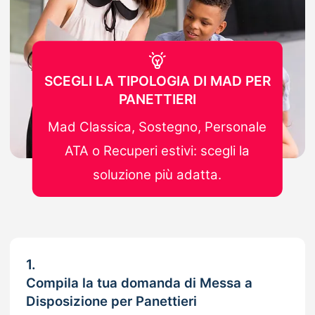
SCEGLI LA TIPOLOGIA DI MAD PER
PANETTIERI
Mad Classica, Sostegno, Personale
ATA o Recuperi estivi: scegli la
soluzione più adatta.
1.
Compila la tua domanda di Messa a
Disposizione per Panettieri