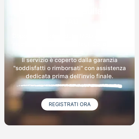
Garanzia 100% sulla tua
MAD
Dopo l'invio online della MAD a Panettieri
riceverai via email i dettagli delle scuole
contattate.
Il servizio è coperto dalla garanzia
"soddisfatti o rimborsati" con assistenza
dedicata prima dell'invio finale.
REGISTRATI ORA