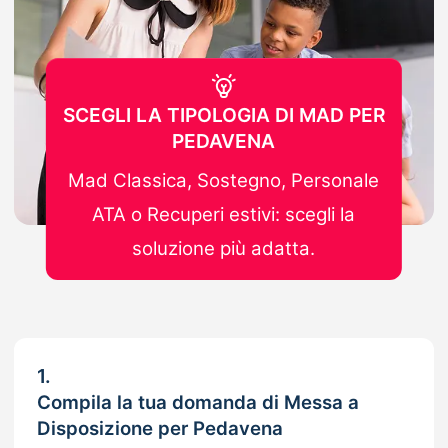
SCEGLI LA TIPOLOGIA DI MAD PER
PEDAVENA
Mad Classica, Sostegno, Personale
ATA o Recuperi estivi: scegli la
soluzione più adatta.
1.
Compila la tua domanda di Messa a
Disposizione per Pedavena