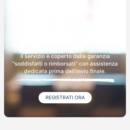
Garanzia 100% sulla tua
MAD
Dopo l'invio online della MAD a
Pedavena riceverai via email i dettagli
delle scuole contattate.
Il servizio è coperto dalla garanzia
"soddisfatti o rimborsati" con assistenza
dedicata prima dell'invio finale.
REGISTRATI ORA