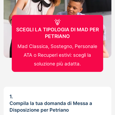
SCEGLI LA TIPOLOGIA DI MAD PER
PETRIANO
Mad Classica, Sostegno, Personale
ATA o Recuperi estivi: scegli la
soluzione più adatta.
1.
Compila la tua domanda di Messa a
Disposizione per Petriano