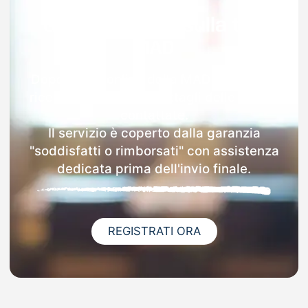
Garanzia 100% sulla tua
MAD
Dopo l'invio online della MAD a Petriano
riceverai via email i dettagli delle scuole
contattate.
Il servizio è coperto dalla garanzia
"soddisfatti o rimborsati" con assistenza
dedicata prima dell'invio finale.
REGISTRATI ORA