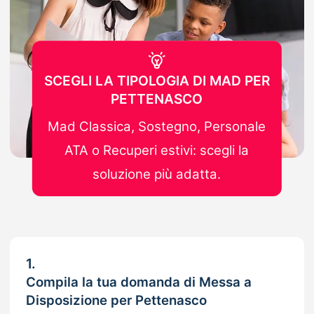
SCEGLI LA TIPOLOGIA DI MAD PER
PETTENASCO
Mad Classica, Sostegno, Personale
ATA o Recuperi estivi: scegli la
soluzione più adatta.
1.
Compila la tua domanda di Messa a
Disposizione per Pettenasco