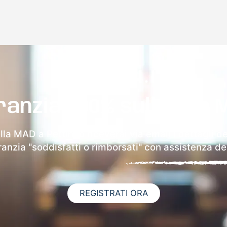
ranzia 100% sulla tua 
lla MAD a Pettineo riceverai via email i dettagli d
aranzia "soddisfatti o rimborsati" con assistenza ded
REGISTRATI ORA