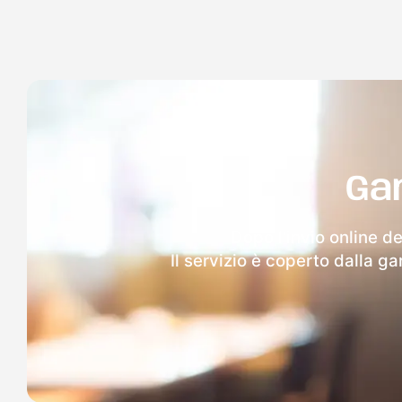
Ga
Dopo l'invio online de
Il servizio è coperto dalla g