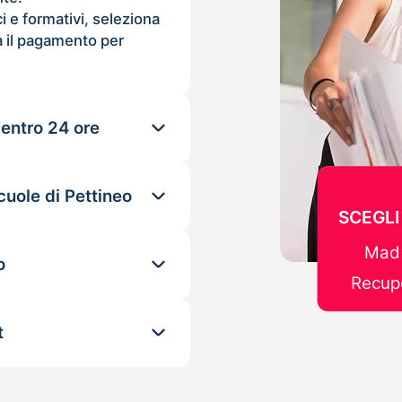
ci e formativi, seleziona
 il pagamento per
 entro 24 ore
cuole di Pettineo
SCEGLI
Mad 
o
Recupe
t