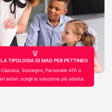
 LA TIPOLOGIA DI MAD PER PETTINEO
Classica, Sostegno, Personale ATA o
ri estivi: scegli la soluzione più adatta.