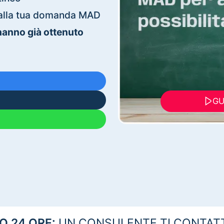
ti alla tua domanda MAD
 hanno già ottenuto
GU
 24 ORE:
UN CONSULENTE TI CONTAT