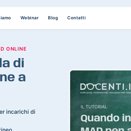
siamo
Webinar
Blog
Contatti
AD ONLINE
a di
ne a
r incarichi di
tineo