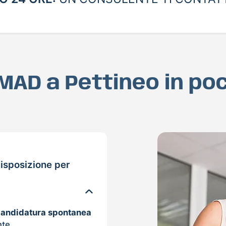
a MAD a Pettineo in po
isposizione per
candidatura spontanea
nte.