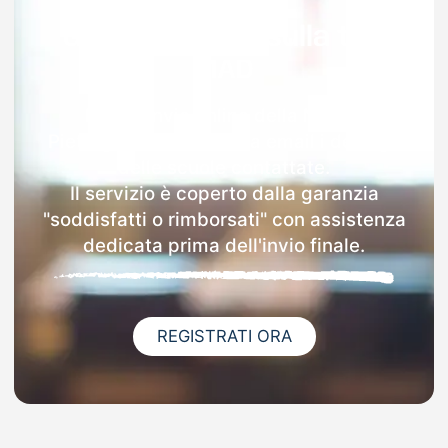
Garanzia 100% sulla tua
MAD
Dopo l'invio online della MAD a
Pietragalla riceverai via email i dettagli
delle scuole contattate.
Il servizio è coperto dalla garanzia
"soddisfatti o rimborsati" con assistenza
dedicata prima dell'invio finale.
REGISTRATI ORA