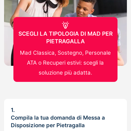
SCEGLI LA TIPOLOGIA DI MAD PER
PIETRAGALLA
Mad Classica, Sostegno, Personale
ATA o Recuperi estivi: scegli la
soluzione più adatta.
1.
Compila la tua domanda di Messa a
Disposizione per Pietragalla