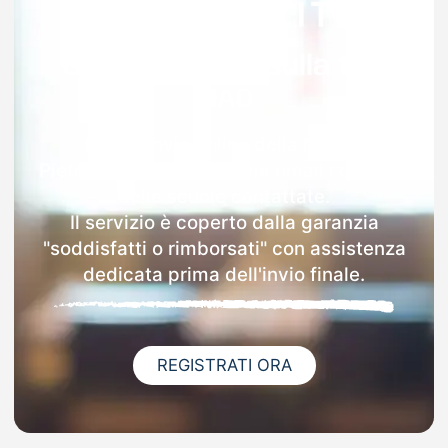
Garanzia 100% sulla tua
MAD
Dopo l'invio online della MAD a
Pietramelara riceverai via email i dettagli
delle scuole contattate.
Il servizio è coperto dalla garanzia
"soddisfatti o rimborsati" con assistenza
dedicata prima dell'invio finale.
REGISTRATI ORA