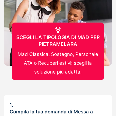
SCEGLI LA TIPOLOGIA DI MAD PER
PIETRAMELARA
Mad Classica, Sostegno, Personale
ATA o Recuperi estivi: scegli la
soluzione più adatta.
1.
Compila la tua domanda di Messa a