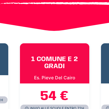
1 COMUNE E 2
GRADI
Es. Pieve Del Cairo
54 €
2H
INVIO ALLE SCUOLE ENTRO 72H