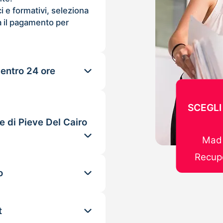
ci e formativi, seleziona
 il pagamento per
 entro 24 ore
SCEGLI
e di Pieve Del Cairo
Mad 
Recupe
o
t