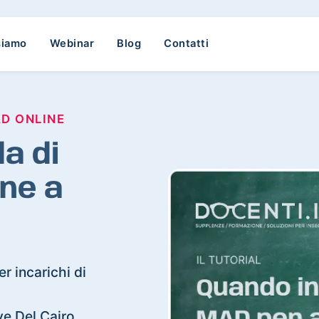
siamo
Webinar
Blog
Contatti
AD ONLINE
a di
ne a
r incarichi di
eve Del Cairo