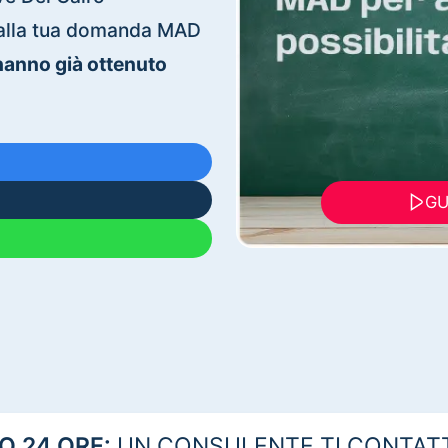
ti alla tua domanda MAD
 hanno già ottenuto
GU
 24 ORE:
UN CONSULENTE TI CONTAT