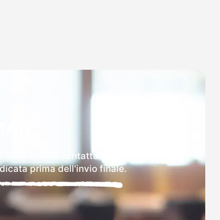
MAD
i delle scuole contattate.
icata prima dell'invio finale.