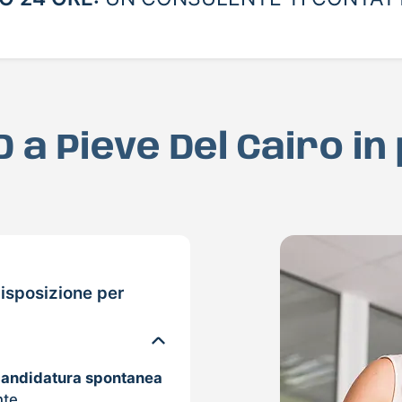
D a Pieve Del Cairo i
isposizione per
candidatura spontanea
nte.