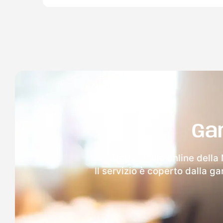
Ga
Dopo l'invio online della
Il servizio è coperto dalla g