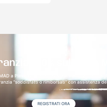
ranzia 100% sulla tua 
 MAD a Pieve Del Cairo riceverai via email i dettagl
aranzia "soddisfatti o rimborsati" con assistenza ded
REGISTRATI ORA