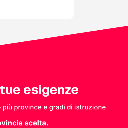
 tue esigenze
 più province e gradi di istruzione.
ovincia scelta.