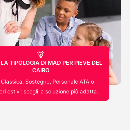
 LA TIPOLOGIA DI MAD PER PIEVE DEL
CAIRO
Classica, Sostegno, Personale ATA o
ri estivi: scegli la soluzione più adatta.