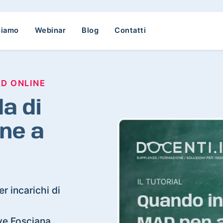
siamo
Webinar
Blog
Contatti
AD ONLINE
a di
ne a
r incarichi di
eve Fosciana