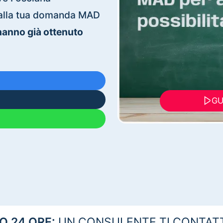
ti alla tua domanda MAD
 hanno già ottenuto
GU
 24 ORE:
UN CONSULENTE TI CONTAT