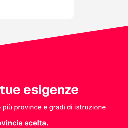
 tue esigenze
 più province e gradi di istruzione.
ovincia scelta.