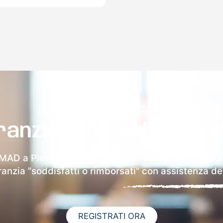
ranzia 100% sulla tua 
 MAD a Pieve Fosciana riceverai via email i dettagl
aranzia "soddisfatti o rimborsati" con assistenza ded
REGISTRATI ORA