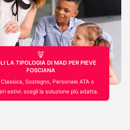
LI LA TIPOLOGIA DI MAD PER PIEVE
FOSCIANA
Classica, Sostegno, Personale ATA o
ri estivi: scegli la soluzione più adatta.