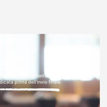
MAD
i delle scuole contattate.
icata prima dell'invio finale.