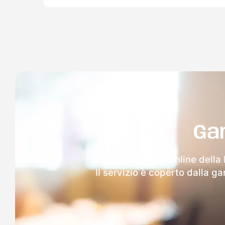
Ga
Dopo l'invio online della
Il servizio è coperto dalla g