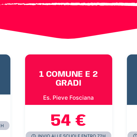
1 COMUNE E 2
GRADI
Es. Pieve Fosciana
54 €
2H
INVIO ALLE SCUOLE ENTRO 72H