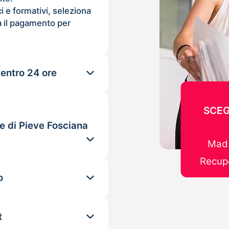
ci e formativi, seleziona
 il pagamento per
 entro 24 ore
SCEG
e di Pieve Fosciana
Mad 
Recupe
o
t