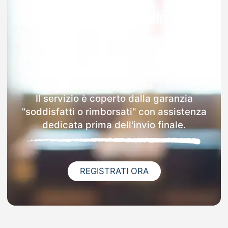
Garanzia 100% sulla tua
MAD
Dopo l'invio online della MAD a Piove Di
Sacco riceverai via email i dettagli delle
scuole contattate.
Il servizio è coperto dalla garanzia
"soddisfatti o rimborsati" con assistenza
dedicata prima dell'invio finale.
REGISTRATI ORA