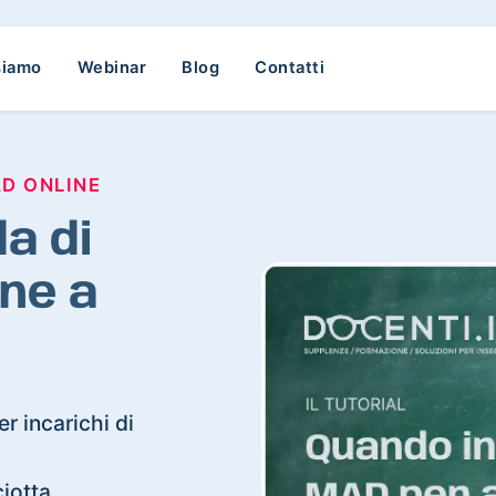
siamo
Webinar
Blog
Contatti
AD ONLINE
a di
ne a
r incarichi di
ciotta