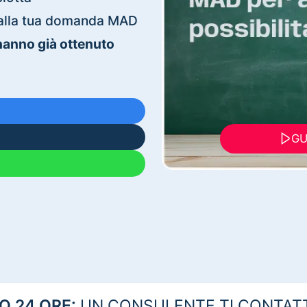
ti alla tua domanda MAD
 hanno già ottenuto
GU
 24 ORE:
UN CONSULENTE TI CONTAT