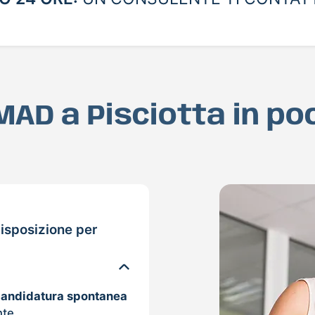
 MAD a Pisciotta in p
isposizione per
candidatura spontanea
nte.