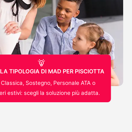
 LA TIPOLOGIA DI MAD PER PISCIOTTA
Classica, Sostegno, Personale ATA o
ri estivi: scegli la soluzione più adatta.