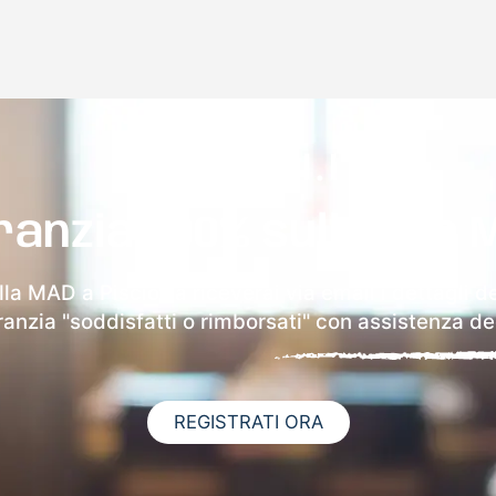
ranzia 100% sulla tua 
lla MAD a Pisciotta riceverai via email i dettagli d
aranzia "soddisfatti o rimborsati" con assistenza ded
REGISTRATI ORA