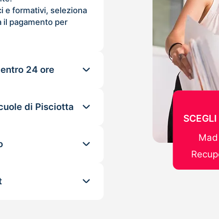
ci e formativi, seleziona
 il pagamento per
 entro 24 ore
uole di Pisciotta
SCEGLI
Mad 
o
Recupe
t