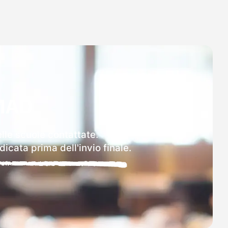
MAD
elle scuole contattate.
icata prima dell'invio finale.