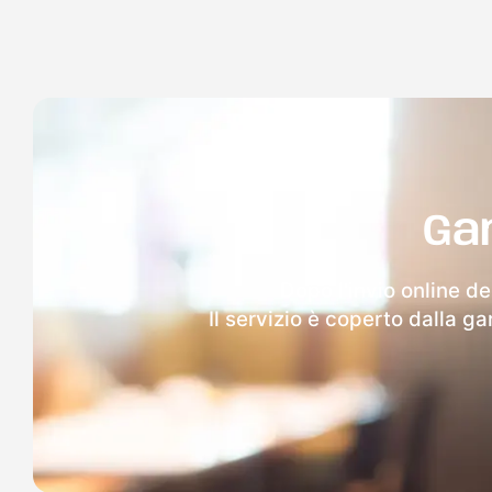
Ga
Dopo l'invio online de
Il servizio è coperto dalla g