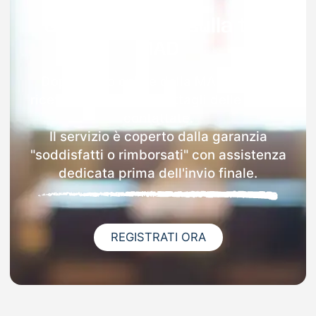
Garanzia 100% sulla tua
MAD
Dopo l'invio online della MAD a Plaus
riceverai via email i dettagli delle scuole
contattate.
Il servizio è coperto dalla garanzia
"soddisfatti o rimborsati" con assistenza
dedicata prima dell'invio finale.
REGISTRATI ORA