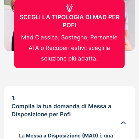
SCEGLI LA TIPOLOGIA DI MAD PER
POFI
Mad Classica, Sostegno, Personale
ATA o Recuperi estivi: scegli la
soluzione più adatta.
1.
Compila la tua domanda di Messa a
Disposizione per Pofi
La
Messa a Disposizione (MAD)
è una