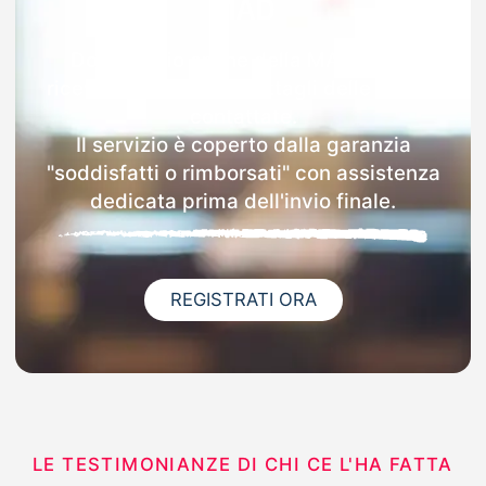
MAD
Dopo l'invio online della MAD a Pofi
riceverai via email i dettagli delle scuole
contattate.
Il servizio è coperto dalla garanzia
"soddisfatti o rimborsati" con assistenza
dedicata prima dell'invio finale.
REGISTRATI ORA
LE TESTIMONIANZE DI CHI CE L'HA FATTA