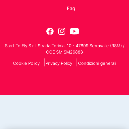
Faq
Start To Fly S.r.l. Strada Torinia, 10 - 47899 Serravalle (RSM) /
COE SM SM26888
Cookie Policy
Privacy Policy
Condizioni generali