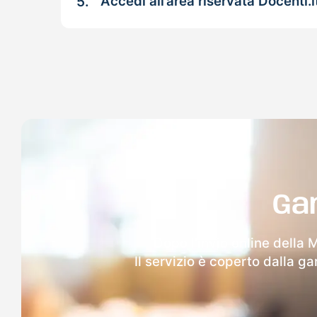
5.
Accedi all’area riservata Docenti.i
Ga
Dopo l'invio online della
Il servizio è coperto dalla g