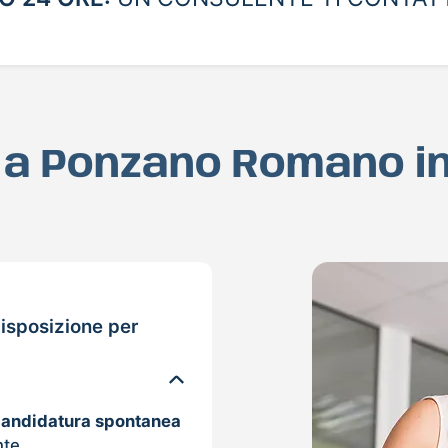
D a Ponzano Romano i
isposizione per
candidatura spontanea
nte.