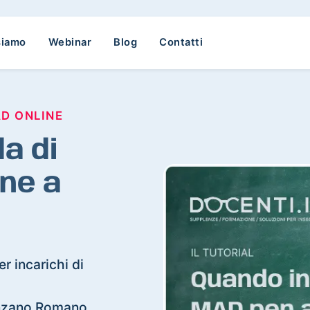
siamo
Webinar
Blog
Contatti
AD ONLINE
a di
ne a
r incarichi di
Ponzano Romano