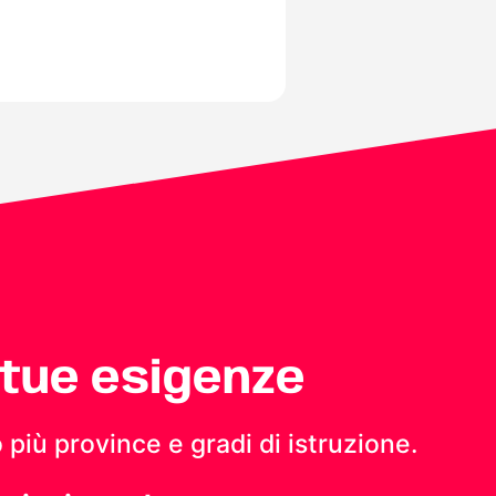
 tue esigenze
 più province e gradi di istruzione.