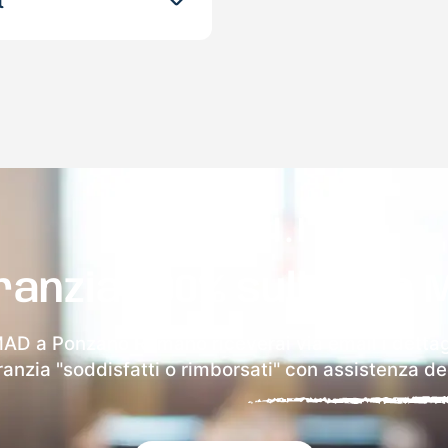
t
ranzia 100% sulla tua 
 MAD a Ponzano Romano riceverai via email i dettagl
aranzia "soddisfatti o rimborsati" con assistenza ded