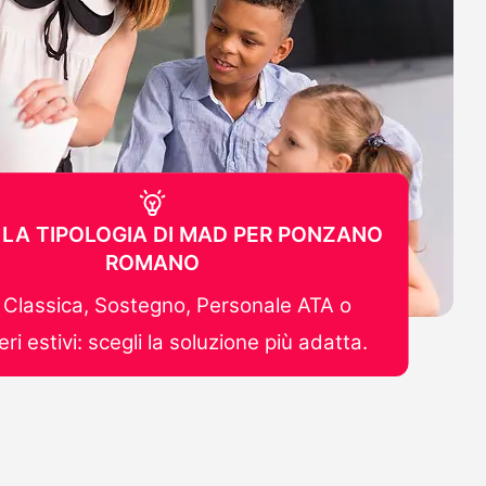
 LA TIPOLOGIA DI MAD PER PONZANO
ROMANO
Classica, Sostegno, Personale ATA o
ri estivi: scegli la soluzione più adatta.