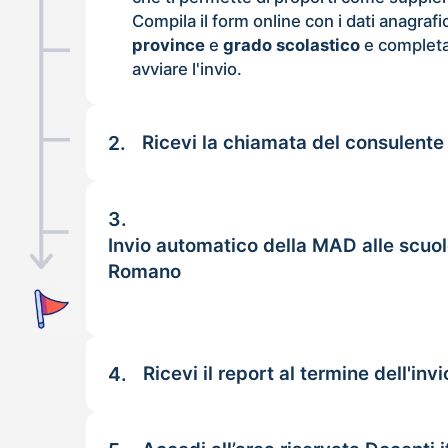
Compila il form online con i dati anagrafi
province
e
grado scolastico
e completa
avviare l'invio.
2.
Ricevi la chiamata del consulente
3.
Invio automatico della MAD alle scuo
Romano
4.
Ricevi il report al termine dell'invi