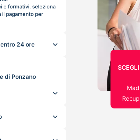
ci e formativi, seleziona
 il pagamento per
 entro 24 ore
SCEGLI
le di Ponzano
Mad 
Recupe
o