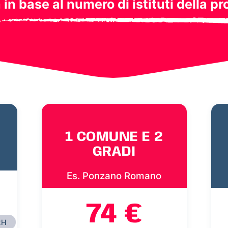
a in base al numero di istituti della pr
1 COMUNE E 2
GRADI
Es. Ponzano Romano
74 €
2H