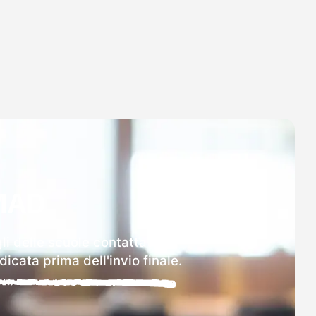
MAD
i delle scuole contattate.
icata prima dell'invio finale.