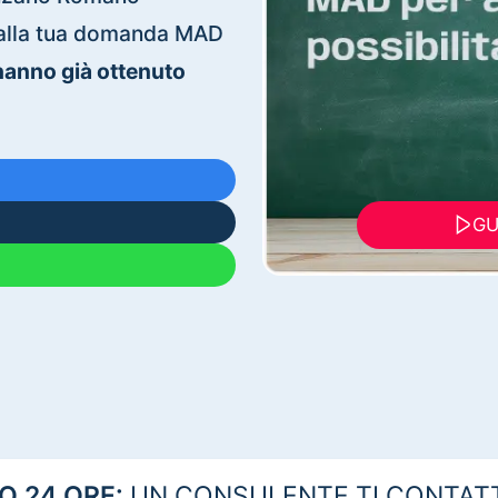
ti alla tua domanda MAD
 hanno già ottenuto
GU
 24 ORE:
UN CONSULENTE TI CONTAT