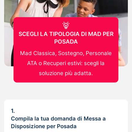
SCEGLI LA TIPOLOGIA DI MAD PER
POSADA
Mad Classica, Sostegno, Personale
ATA o Recuperi estivi: scegli la
soluzione più adatta.
1.
Compila la tua domanda di Messa a
Disposizione per Posada