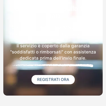
Garanzia 100% sulla tua
MAD
Dopo l'invio online della MAD a Posada
riceverai via email i dettagli delle scuole
contattate.
Il servizio è coperto dalla garanzia
"soddisfatti o rimborsati" con assistenza
dedicata prima dell'invio finale.
REGISTRATI ORA