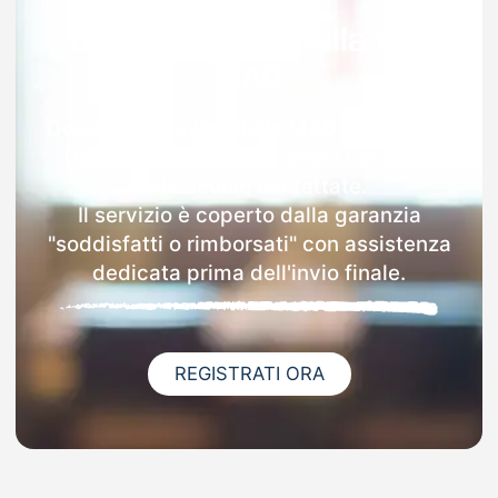
Garanzia 100% sulla tua
MAD
Dopo l'invio online della MAD a Pozzuolo
Del Friuli riceverai via email i dettagli
delle scuole contattate.
Il servizio è coperto dalla garanzia
"soddisfatti o rimborsati" con assistenza
dedicata prima dell'invio finale.
REGISTRATI ORA