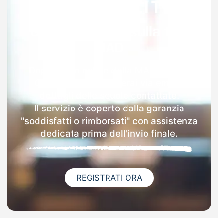
Garanzia 100% sulla tua
MAD
Dopo l'invio online della MAD a Prata
Camportaccio riceverai via email i
dettagli delle scuole contattate.
Il servizio è coperto dalla garanzia
"soddisfatti o rimborsati" con assistenza
dedicata prima dell'invio finale.
REGISTRATI ORA