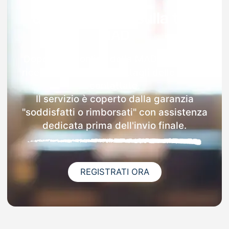
Garanzia 100% sulla tua
MAD
Dopo l'invio online della MAD a Ragalna
riceverai via email i dettagli delle scuole
contattate.
Il servizio è coperto dalla garanzia
"soddisfatti o rimborsati" con assistenza
dedicata prima dell'invio finale.
REGISTRATI ORA