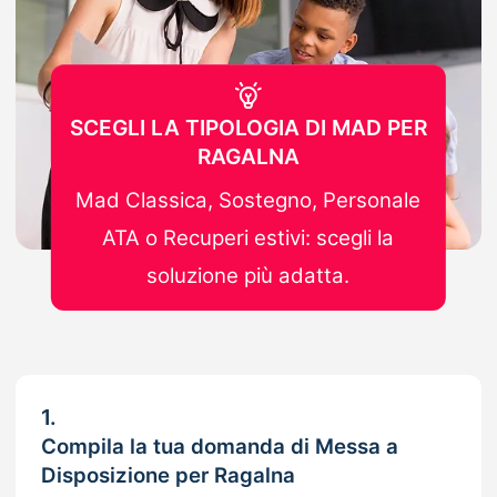
SCEGLI LA TIPOLOGIA DI MAD PER
RAGALNA
Mad Classica, Sostegno, Personale
ATA o Recuperi estivi: scegli la
soluzione più adatta.
1.
Compila la tua domanda di Messa a
Disposizione per Ragalna