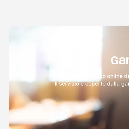
Ga
Dopo l'invio online d
Il servizio è coperto dalla g