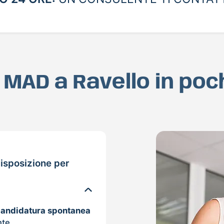
a MAD a Ravello in po
isposizione per
candidatura spontanea
nte.