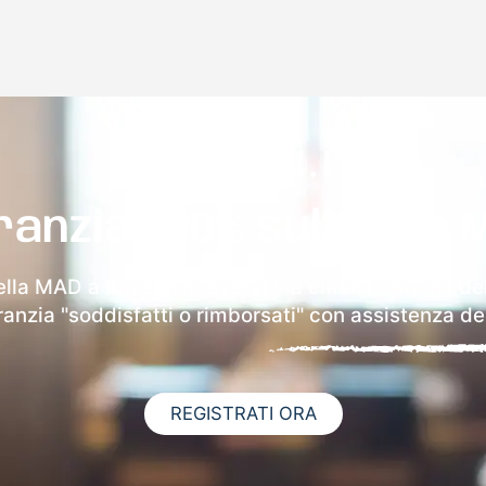
ranzia 100% sulla tua 
ella MAD a Ravello riceverai via email i dettagli de
aranzia "soddisfatti o rimborsati" con assistenza ded
REGISTRATI ORA