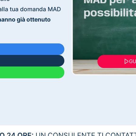
ti alla tua domanda MAD
 hanno già ottenuto
GU
 24 ORE:
UN CONSULENTE TI CONTAT