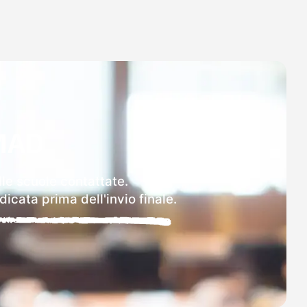
MAD
lle scuole contattate.
icata prima dell'invio finale.