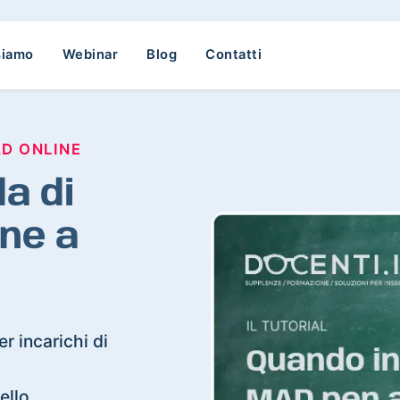
siamo
Webinar
Blog
Contatti
AD ONLINE
a di
ne a
r incarichi di
ello