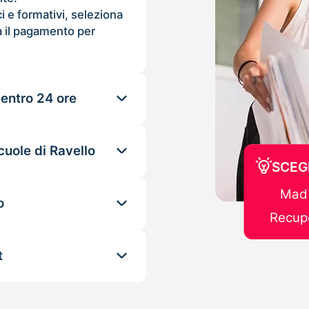
ci e formativi, seleziona
 il pagamento per
 entro 24 ore
cuole di Ravello
SCEG
Mad 
o
Recupe
t