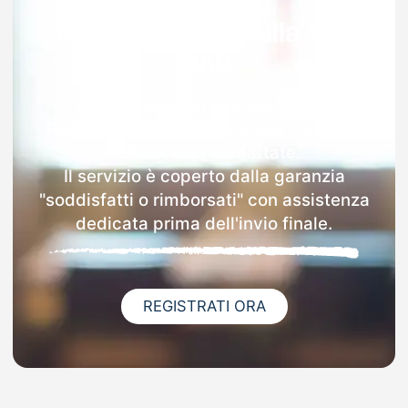
Garanzia 100% sulla tua
MAD
Dopo l'invio online della MAD a
Resuttano riceverai via email i dettagli
delle scuole contattate.
Il servizio è coperto dalla garanzia
"soddisfatti o rimborsati" con assistenza
dedicata prima dell'invio finale.
REGISTRATI ORA