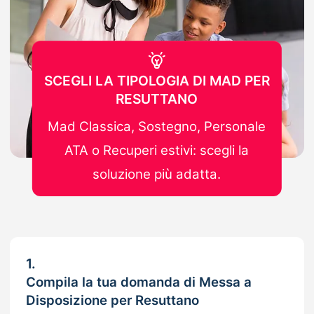
SCEGLI LA TIPOLOGIA DI MAD PER
RESUTTANO
Mad Classica, Sostegno, Personale
ATA o Recuperi estivi: scegli la
soluzione più adatta.
1.
Compila la tua domanda di Messa a
Disposizione per Resuttano