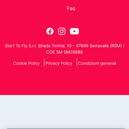
Faq
Start To Fly S.r.l. Strada Torinia, 10 - 47899 Serravalle (RSM) /
COE SM SM26888
Cookie Policy
Privacy Policy
Condizioni generali