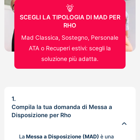
SCEGLI LA TIPOLOGIA DI MAD PER
RHO
Mad Classica, Sostegno, Personale
ATA o Recuperi estivi: scegli la
soluzione più adatta.
1.
Compila la tua domanda di Messa a
Disposizione per Rho
La
Messa a Disposizione (MAD)
è una