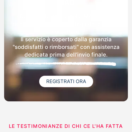
MAD
Dopo l'invio online della MAD a Rho
riceverai via email i dettagli delle scuole
contattate.
Il servizio è coperto dalla garanzia
"soddisfatti o rimborsati" con assistenza
dedicata prima dell'invio finale.
REGISTRATI ORA
LE TESTIMONIANZE DI CHI CE L'HA FATTA