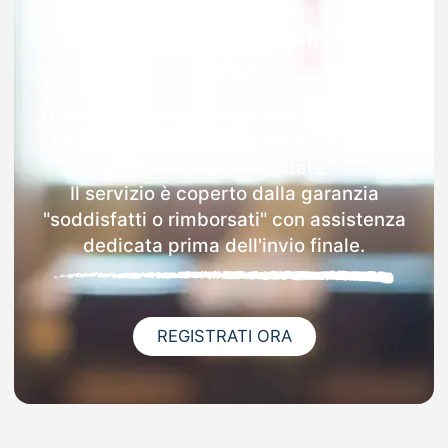
Garanzia 100% sulla tua
MAD
Dopo l'invio online della MAD a Rima San
Giuseppe riceverai via email i dettagli
delle scuole contattate.
Il servizio è coperto dalla garanzia
"soddisfatti o rimborsati" con assistenza
dedicata prima dell'invio finale.
REGISTRATI ORA