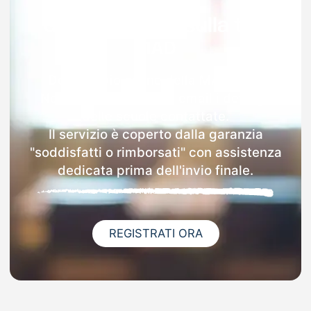
Garanzia 100% sulla tua
MAD
Dopo l'invio online della MAD a Rio
Nell'elba riceverai via email i dettagli
delle scuole contattate.
Il servizio è coperto dalla garanzia
"soddisfatti o rimborsati" con assistenza
dedicata prima dell'invio finale.
REGISTRATI ORA