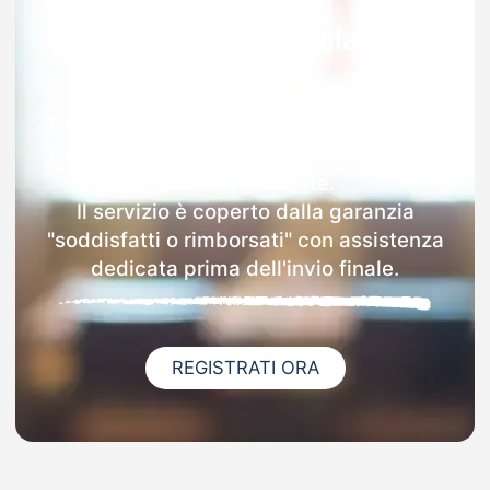
Garanzia 100% sulla tua
MAD
Dopo l'invio online della MAD a Riva Del
Garda riceverai via email i dettagli delle
scuole contattate.
Il servizio è coperto dalla garanzia
"soddisfatti o rimborsati" con assistenza
dedicata prima dell'invio finale.
REGISTRATI ORA