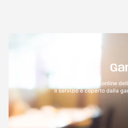
Ga
Dopo l'invio online del
Il servizio è coperto dalla g