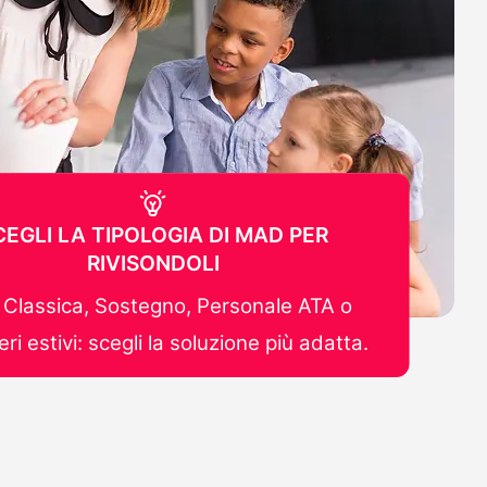
CEGLI LA TIPOLOGIA DI MAD PER
RIVISONDOLI
Classica, Sostegno, Personale ATA o
ri estivi: scegli la soluzione più adatta.