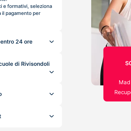
ci e formativi, seleziona
 il pagamento per
 entro 24 ore
S
cuole di Rivisondoli
Mad 
Recupe
o
t