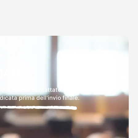
MAD
delle scuole contattate.
icata prima dell'invio finale.