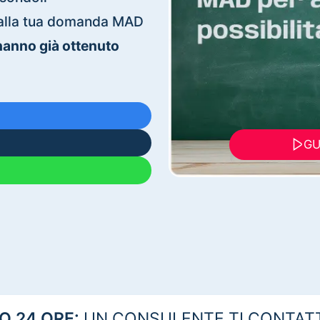
ti alla tua domanda MAD
 hanno già ottenuto
GU
 24 ORE:
UN CONSULENTE TI CONTAT