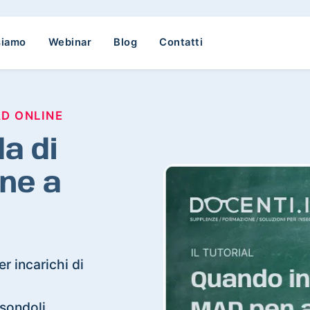
siamo
Webinar
Blog
Contatti
AD ONLINE
a di
ne a
r incarichi di
isondoli