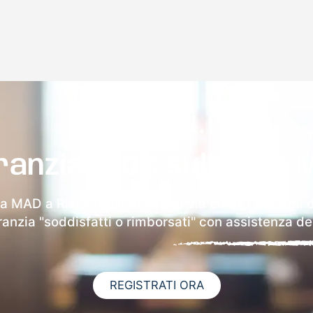
ranzia 100% sulla tua 
la MAD a Rivisondoli riceverai via email i dettagli 
aranzia "soddisfatti o rimborsati" con assistenza ded
REGISTRATI ORA