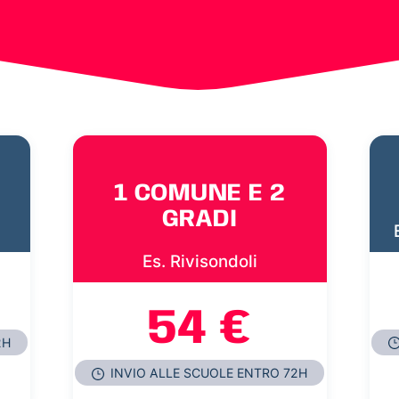
1 COMUNE E 2
GRADI
Es. Rivisondoli
54 €
2H
INVIO ALLE SCUOLE ENTRO 72H