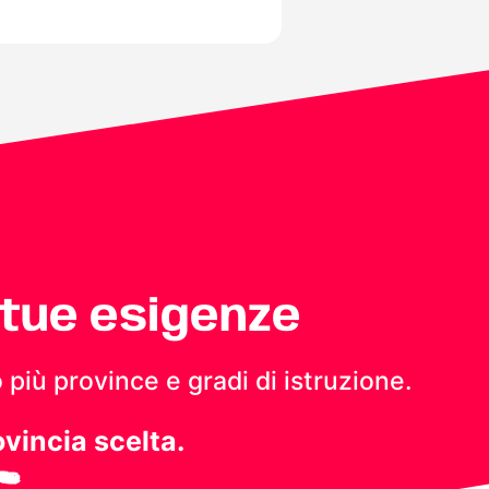
 tue esigenze
 più province e gradi di istruzione.
ovincia scelta.