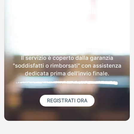
Garanzia 100% sulla tua
MAD
Dopo l'invio online della MAD a Rocca
D'evandro riceverai via email i dettagli
delle scuole contattate.
Il servizio è coperto dalla garanzia
"soddisfatti o rimborsati" con assistenza
dedicata prima dell'invio finale.
REGISTRATI ORA