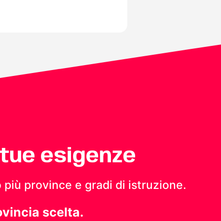
 tue esigenze
 più province e gradi di istruzione.
ovincia scelta.