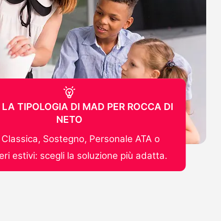
 LA TIPOLOGIA DI MAD PER ROCCA DI
NETO
Classica, Sostegno, Personale ATA o
ri estivi: scegli la soluzione più adatta.