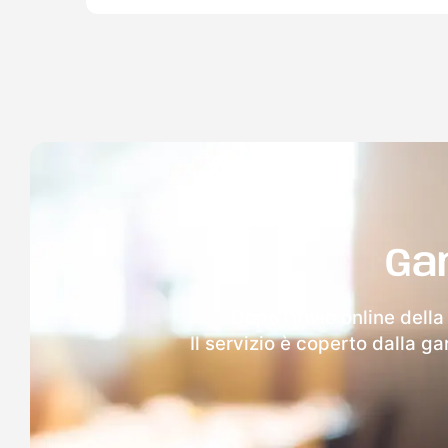
Ga
Dopo l'invio online dell
Il servizio è coperto dalla g