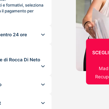
ci e formativi, seleziona
 il pagamento per
 entro 24 ore
SCEGLI
le di Rocca Di Neto
Mad 
Recupe
o
t