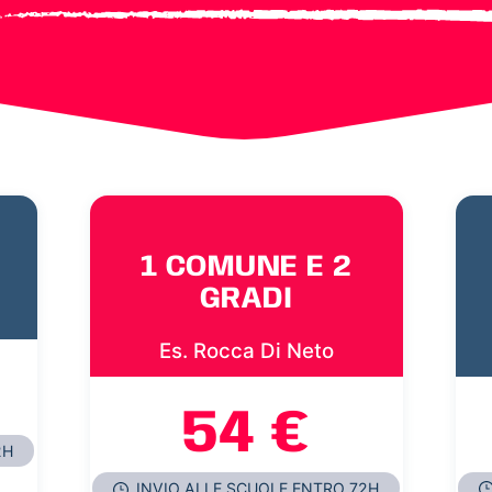
1 COMUNE E 2
GRADI
Es. Rocca Di Neto
54 €
2H
INVIO ALLE SCUOLE ENTRO 72H