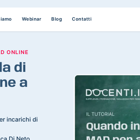
siamo
Webinar
Blog
Contatti
AD ONLINE
a di
ne a
r incarichi di
occa Di Neto