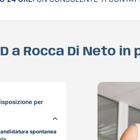
AD a Rocca Di Neto in
isposizione per
candidatura spontanea
nte.