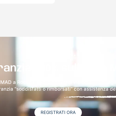
ranzia 100% sulla tua 
a MAD a Rocca Di Neto riceverai via email i dettagli
aranzia "soddisfatti o rimborsati" con assistenza ded
REGISTRATI ORA