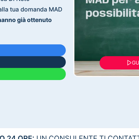
ti alla tua domanda MAD
 hanno già ottenuto
GU
 24 ORE:
UN CONSULENTE TI CONTAT