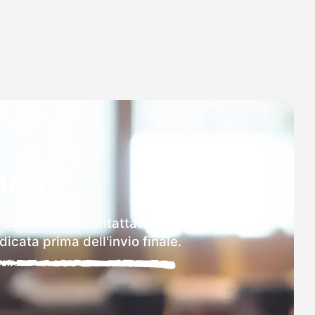
MAD
 delle scuole contattate.
icata prima dell'invio finale.