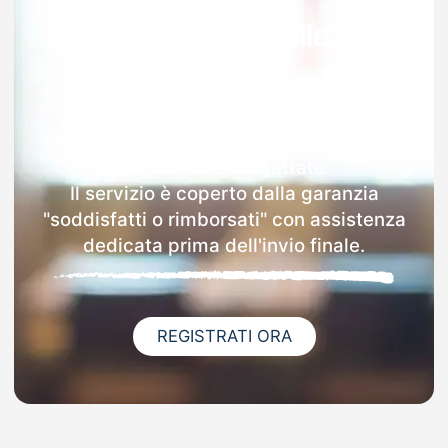
Garanzia 100% sulla tua
MAD
Dopo l'invio online della MAD a
Romagnese riceverai via email i dettagli
delle scuole contattate.
Il servizio è coperto dalla garanzia
"soddisfatti o rimborsati" con assistenza
dedicata prima dell'invio finale.
REGISTRATI ORA