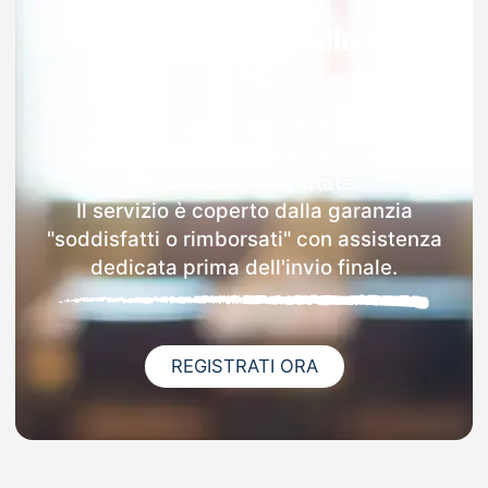
Garanzia 100% sulla tua
MAD
Dopo l'invio online della MAD a Ronco
Canavese riceverai via email i dettagli
delle scuole contattate.
Il servizio è coperto dalla garanzia
"soddisfatti o rimborsati" con assistenza
dedicata prima dell'invio finale.
REGISTRATI ORA