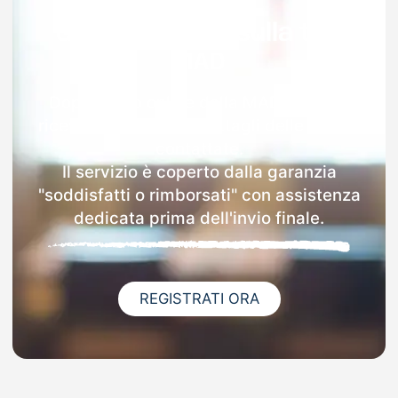
Garanzia 100% sulla tua
MAD
Dopo l'invio online della MAD a Sacile
riceverai via email i dettagli delle scuole
contattate.
Il servizio è coperto dalla garanzia
"soddisfatti o rimborsati" con assistenza
dedicata prima dell'invio finale.
REGISTRATI ORA