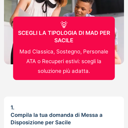
SCEGLI LA TIPOLOGIA DI MAD PER
SACILE
Mad Classica, Sostegno, Personale
ATA o Recuperi estivi: scegli la
soluzione più adatta.
1.
Compila la tua domanda di Messa a
Disposizione per Sacile