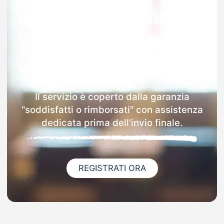
Garanzia 100% sulla tua
MAD
Dopo l'invio online della MAD a Sadali
riceverai via email i dettagli delle scuole
contattate.
Il servizio è coperto dalla garanzia
"soddisfatti o rimborsati" con assistenza
dedicata prima dell'invio finale.
REGISTRATI ORA