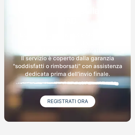
Garanzia 100% sulla tua
MAD
Dopo l'invio online della MAD a San
Biagio Platani riceverai via email i
dettagli delle scuole contattate.
Il servizio è coperto dalla garanzia
"soddisfatti o rimborsati" con assistenza
dedicata prima dell'invio finale.
REGISTRATI ORA