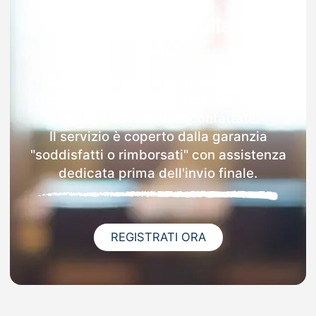
Garanzia 100% sulla tua
MAD
Dopo l'invio online della MAD a San
Giorgio Piacentino riceverai via email i
dettagli delle scuole contattate.
Il servizio è coperto dalla garanzia
"soddisfatti o rimborsati" con assistenza
dedicata prima dell'invio finale.
REGISTRATI ORA