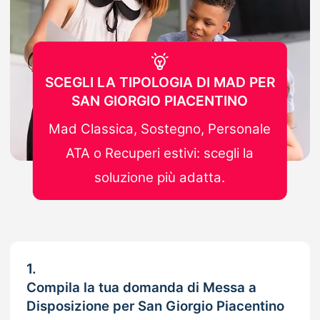
SCEGLI LA TIPOLOGIA DI MAD PER
SAN GIORGIO PIACENTINO
Mad Classica, Sostegno, Personale
ATA o Recuperi estivi: scegli la
soluzione più adatta.
1.
Compila la tua domanda di Messa a
Disposizione per San Giorgio Piacentino