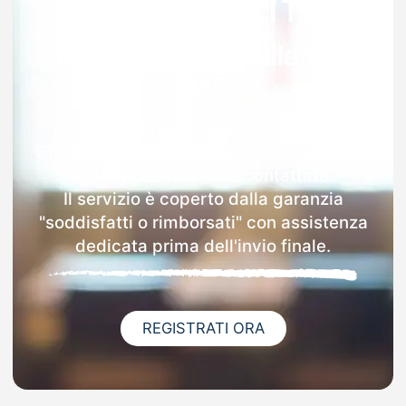
Garanzia 100% sulla tua
MAD
Dopo l'invio online della MAD a San
Giovanni In Persiceto riceverai via email i
dettagli delle scuole contattate.
Il servizio è coperto dalla garanzia
"soddisfatti o rimborsati" con assistenza
dedicata prima dell'invio finale.
REGISTRATI ORA