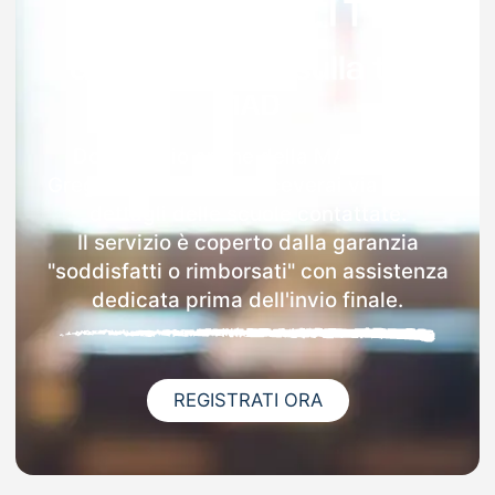
Garanzia 100% sulla tua
MAD
Dopo l'invio online della MAD a San
Gregorio Da Sassola riceverai via email i
dettagli delle scuole contattate.
Il servizio è coperto dalla garanzia
"soddisfatti o rimborsati" con assistenza
dedicata prima dell'invio finale.
REGISTRATI ORA