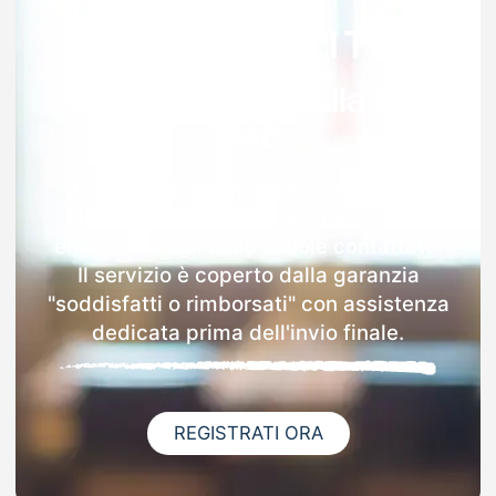
Garanzia 100% sulla tua
MAD
Dopo l'invio online della MAD a San
Martino Sulla Marrucina riceverai via
email i dettagli delle scuole contattate.
Il servizio è coperto dalla garanzia
"soddisfatti o rimborsati" con assistenza
dedicata prima dell'invio finale.
REGISTRATI ORA