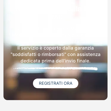
Garanzia 100% sulla tua
MAD
Dopo l'invio online della MAD a San
Mauro Castelverde riceverai via email i
dettagli delle scuole contattate.
Il servizio è coperto dalla garanzia
"soddisfatti o rimborsati" con assistenza
dedicata prima dell'invio finale.
REGISTRATI ORA