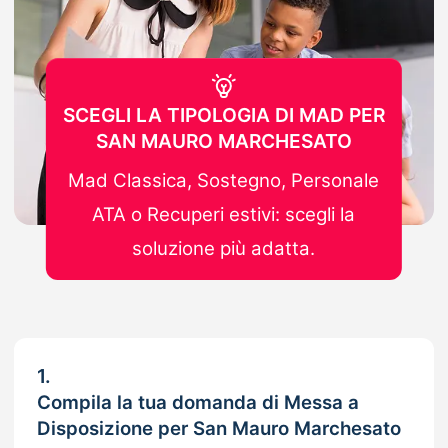
SCEGLI LA TIPOLOGIA DI MAD PER
SAN MAURO MARCHESATO
Mad Classica, Sostegno, Personale
ATA o Recuperi estivi: scegli la
soluzione più adatta.
1.
Compila la tua domanda di Messa a
Disposizione per San Mauro Marchesato