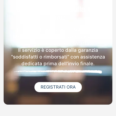
Garanzia 100% sulla tua
MAD
Dopo l'invio online della MAD a San
Mauro Marchesato riceverai via email i
dettagli delle scuole contattate.
Il servizio è coperto dalla garanzia
"soddisfatti o rimborsati" con assistenza
dedicata prima dell'invio finale.
REGISTRATI ORA